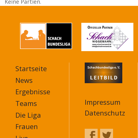
Keine Partien.
Startseite
MAIN
NAVIGATION
News
FOOTER
Ergebnisse
Impressum
Teams
Datenschutz
Die Liga
Frauen
Live