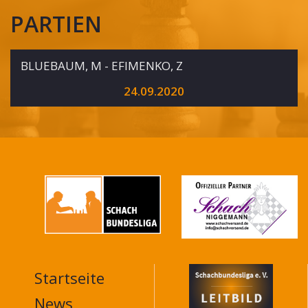
PARTIEN
BLUEBAUM, M - EFIMENKO, Z
24.09.2020
Startseite
MAIN
NAVIGATION
News