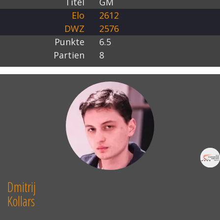
Titel
GM
Elo
2612
DWZ
2576
Punkte
6.5
Partien
8
Dmitrij
Kollars