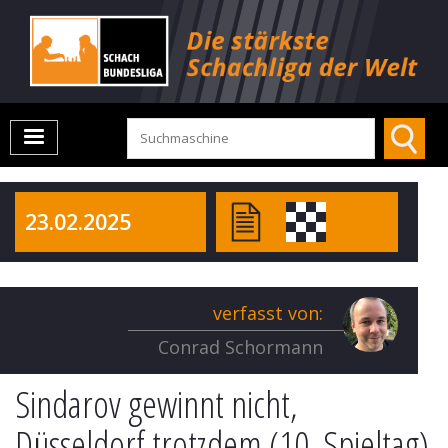
23.02.2025
verfasst von:
Conrad Schormann
Sindarov gewinnt nicht,
Düsseldorf trotzdem (10. Spieltag)