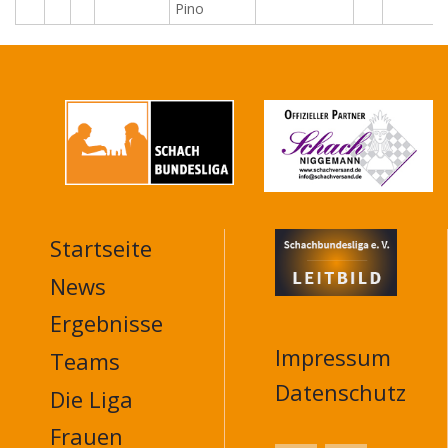
Pino
Startseite
MAIN
NAVIGATION
News
FOOTER
Ergebnisse
Impressum
Teams
Datenschutz
Die Liga
Frauen