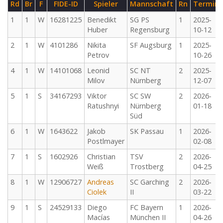
Rd
Br
F
FIDE-ID
Spieler
Mannschaft
Rn
Termin
1
1
W
16281225
Benedikt
SG PS
1
2025-
Huber
Regensburg
10-12
2
1
W
4101286
Nikita
SF Augsburg
1
2025-
Petrov
10-26
4
1
W
14101068
Leonid
SC NT
2
2025-
Milov
Nürnberg
12-07
5
1
S
34167293
Viktor
SC SW
2
2026-
Ratushnyi
Nürnberg
01-18
Süd
6
1
W
1643622
Jakob
SK Passau
1
2026-
Postlmayer
02-08
7
1
S
1602926
Christian
TSV
2
2026-
Weiß
Trostberg
04-25
8
1
W
12906727
Andreas
SC Garching
2
2026-
Ciolek
II
03-22
9
1
S
24529133
Diego
FC Bayern
1
2026-
Macías
München II
04-26