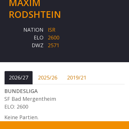
MAXIM
RODSHTEIN
NATION
ISR
ELO
2600
DWZ
2571
2026/27
2025/26
2019/21
BUNDESLIGA
SF Bad Mergentheim
ELO: 2600
Keine Partien.