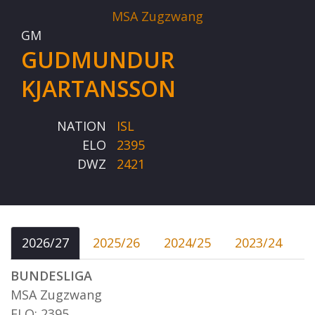
MSA Zugzwang
GM
GUDMUNDUR
KJARTANSSON
NATION
ISL
ELO
2395
DWZ
2421
2026/27
2025/26
2024/25
2023/24
BUNDESLIGA
MSA Zugzwang
ELO: 2395