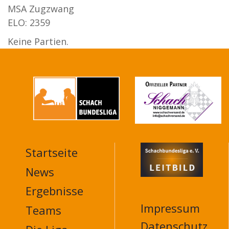
MSA Zugzwang
ELO: 2359
Keine Partien.
Startseite
MAIN
NAVIGATION
News
FOOTER
Ergebnisse
Impressum
Teams
Datenschutz