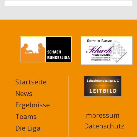
Startseite
MAIN
NAVIGATION
News
FOOTER
Ergebnisse
Impressum
Teams
Datenschutz
Die Liga