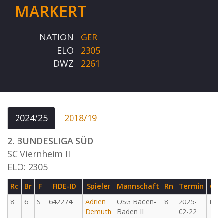
MARKERT
NATION
GER
ELO
2305
DWZ
2261
2024/25
2018/19
2. BUNDESLIGA SÜD
SC Viernheim II
ELO: 2305
Rd
Br
F
FIDE-ID
Spieler
Mannschaft
Rn
Termin
G
8
6
S
642274
Adrien
OSG Baden-
8
2025-
M
Demuth
Baden II
02-22