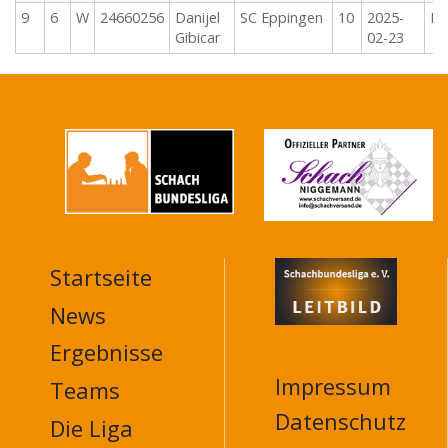
9
6
W
24660256
Danijel
SC Eppingen
10
2025-
M
Gibicar
02-23
Startseite
MAIN
NAVIGATION
News
FOOTER
Ergebnisse
Impressum
Teams
Datenschutz
Die Liga