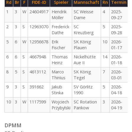
Rd
Br
F
FIDE-ID
Spieler
Mannschaft
Rn
Termin
1
3
W
24604917
Hendrik
SC Weisse
4
2025-
Möller
Dame
09-27
2
3
S
12963070
Frederick
SC
5
2025-
Dathe
Kreuzberg
09-28
5
6
W
12956678
Erik
SK König
10
2026-
Fischer
Plauen
01-17
6
6
S
4667948
Thomas
Nickelhütte
14
2026-
Heinz
Aue II
01-18
8
5
S
4613112
Marco
SK König
7
2026-
Thinius
Tegel
03-01
9
3
S
391662
Jakub
SV Görlitz
5
2026-
Stinka
1990
04-18
10
3
W
1117599
Wojciech
SC Rotation
3
2026-
Przybylski
Pankow
04-19
DPMM