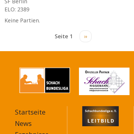
SF Berlin
ELO: 2389
Keine Partien.
Seitennummerierung
Seite 1
Nächste
››
Seite
Startseite
MAIN
NAVIGATION
News
FOOTER