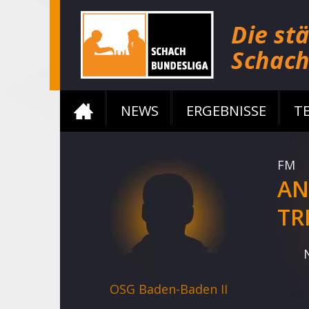
NEWS
ERGEBNISSE
T
FM
AN
TR
OSG Baden-Baden II