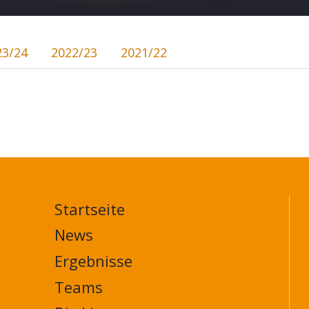
23/24
2022/23
2021/22
Startseite
MAIN
NAVIGATION
News
FOOTER
Ergebnisse
Teams