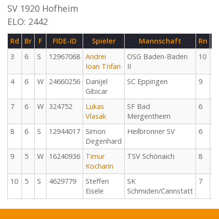
SV 1920 Hofheim
ELO: 2442
Rd
Br
F
FIDE-ID
Spieler
Mannschaft
Rn
T
3
6
S
12967068
Andrei
OSG Baden-Baden
10
2
Ioan Trifan
II
1
4
6
W
24660256
Danijel
SC Eppingen
9
2
Gibicar
1
7
6
W
324752
Lukas
SF Bad
6
2
Vlasak
Mergentheim
0
8
6
S
12944017
Simon
Heilbronner SV
6
2
Degenhard
0
9
5
W
16240936
Timur
TSV Schönaich
8
2
Kocharin
0
10
5
S
4629779
Steffen
SK
7
2
Eisele
Schmiden/Cannstatt
0