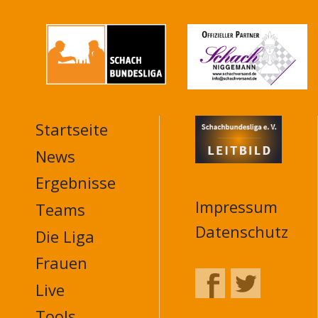
Startseite
MAIN
NAVIGATION
News
FOOTER
Ergebnisse
Impressum
Teams
Datenschutz
Die Liga
Frauen
Live
Tools