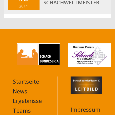
SCHACHWELTMEISTER
2011
Startseite
MAIN
NAVIGATION
News
FOOTER
Ergebnisse
Impressum
Teams