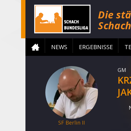
NEWS
ERGEBNISSE
T
GM
KR
JA
SF Berlin II