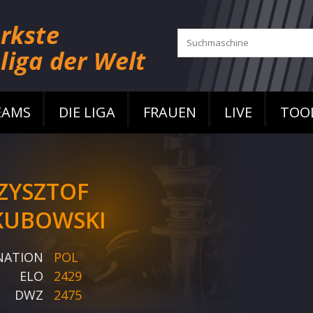
EAMS
DIE LIGA
FRAUEN
LIVE
TOO
ZYSZTOF
KUBOWSKI
NATION
POL
ELO
2429
DWZ
2475