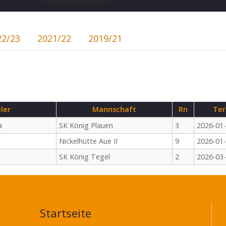
22/23
2021/22
2019/21
ler
Mannschaft
Rn
Ter
a
SK König Plauen
3
2026-01
Nickelhütte Aue II
9
2026-01
SK König Tegel
2
2026-03
Startseite
MAIN