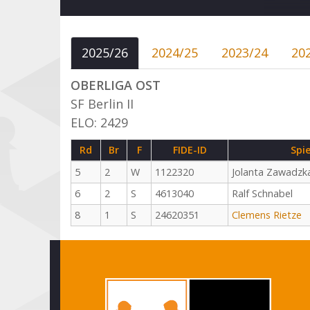
2025/26
2024/25
2023/24
20
OBERLIGA OST
SF Berlin II
ELO: 2429
Rd
Br
F
FIDE-ID
Spie
5
2
W
1122320
Jolanta Zawadzk
6
2
S
4613040
Ralf Schnabel
8
1
S
24620351
Clemens Rietze