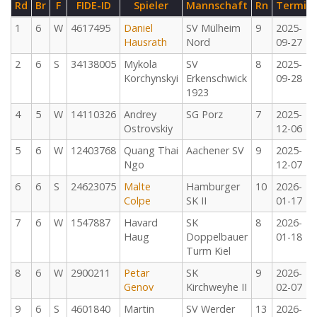
Rd
Br
F
FIDE-ID
Spieler
Mannschaft
Rn
Termin
1
6
W
4617495
Daniel
SV Mülheim
9
2025-
Hausrath
Nord
09-27
2
6
S
34138005
Mykola
SV
8
2025-
Korchynskyi
Erkenschwick
09-28
1923
4
5
W
14110326
Andrey
SG Porz
7
2025-
Ostrovskiy
12-06
5
6
W
12403768
Quang Thai
Aachener SV
9
2025-
Ngo
12-07
6
6
S
24623075
Malte
Hamburger
10
2026-
Colpe
SK II
01-17
7
6
W
1547887
Havard
SK
8
2026-
Haug
Doppelbauer
01-18
Turm Kiel
8
6
W
2900211
Petar
SK
9
2026-
Genov
Kirchweyhe II
02-07
9
6
S
4601840
Martin
SV Werder
13
2026-