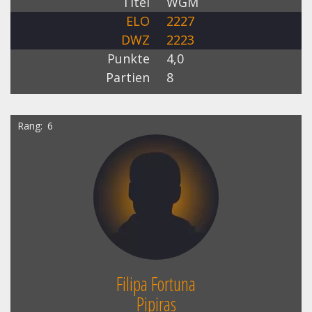
Titel
WGM
ELO
2227
DWZ
2223
Punkte
4,0
Partien
8
Rang
6
Filipa Fortuna
Pipiras