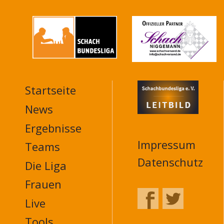
Startseite
MAIN
NAVIGATION
News
FOOTER
Ergebnisse
Impressum
Teams
Datenschutz
Die Liga
Frauen
Live
Tools