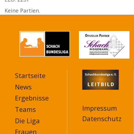
Keine Partien.
Startseite
MAIN
NAVIGATION
News
FOOTER
Ergebnisse
Impressum
Teams
Datenschutz
Die Liga
Frauen