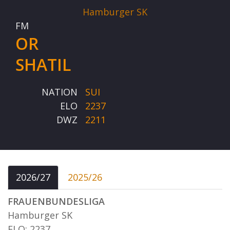
Hamburger SK
FM
OR
SHATIL
NATION
SUI
ELO
2237
DWZ
2211
2026/27
2025/26
FRAUENBUNDESLIGA
Hamburger SK
ELO: 2237