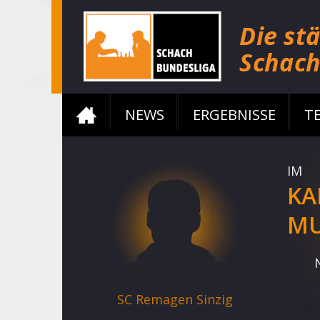
NEWS
ERGEBNISSE
T
IM
KA
MU
SC Remagen Sinzig