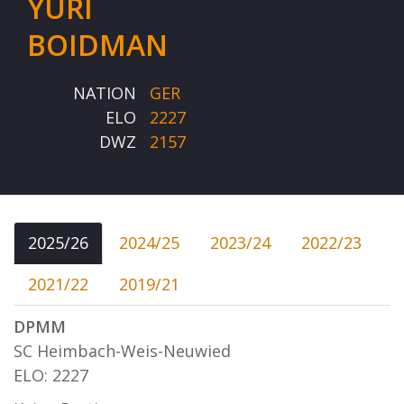
YURI
BOIDMAN
NATION
GER
ELO
2227
DWZ
2157
2025/26
2024/25
2023/24
2022/23
2021/22
2019/21
DPMM
SC Heimbach-Weis-Neuwied
ELO: 2227