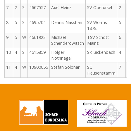
7
2
S
4667557
Axel Heinz
SV Oberursel
2
2
0
8
5
S
4695704
Dennis Nasshan
SV Worms
5
2
1878
0
9
5
W
4661923
Michael
TSV Schott
6
2
Schenderowitsch
Mainz
0
10
4
S
4615859
Holger
SK Bickenbach
4
2
Nothnagel
0
11
4
W
13900056
Stefan Solonar
SC
7
2
Heusenstamm
0