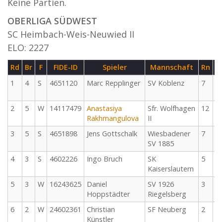
Keine Partien.
OBERLIGA SÜDWEST
SC Heimbach-Weis-Neuwied II
ELO: 2227
Rd
Br
F
FIDE-ID
Spieler
Mannschaft
Rn
T
1
4
S
4651120
Marc Repplinger
SV Koblenz
7
2
0
2
5
W
14117479
Anastasiya
Sfr. Wolfhagen
12
2
Rakhmangulova
II
1
3
5
S
4651898
Jens Gottschalk
Wiesbadener
7
2
SV 1885
1
4
3
S
4602226
Ingo Bruch
SK
5
2
Kaiserslautern
1
5
3
W
16243625
Daniel
SV 1926
3
2
Hoppstädter
Riegelsberg
1
6
2
W
24602361
Christian
SF Neuberg
2
2
Künstler
0