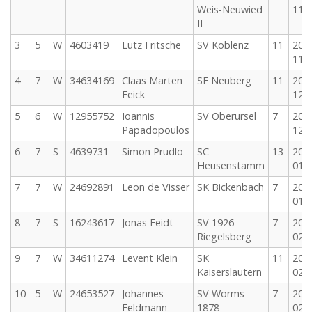
Weis-Neuwied
11-
II
3
5
W
4603419
Lutz Fritsche
SV Koblenz
11
202
11-
4
7
W
34634169
Claas Marten
SF Neuberg
11
202
Feick
12-
5
6
W
12955752
Ioannis
SV Oberursel
7
202
Papadopoulos
12-
6
7
S
4639731
Simon Prudlo
SC
13
202
Heusenstamm
01-
7
7
W
24692891
Leon de Visser
SK Bickenbach
7
202
01-
8
7
S
16243617
Jonas Feidt
SV 1926
7
202
Riegelsberg
02-
9
7
W
34611274
Levent Klein
SK
11
202
Kaiserslautern
02-
10
5
W
24653527
Johannes
SV Worms
7
202
Feldmann
1878
02-