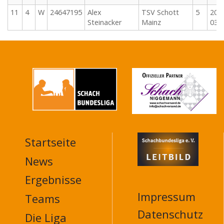
11
4
W
24647195
Alex
TSV Schott
5
202
Steinacker
Mainz
03-
Startseite
MAIN
NAVIGATION
News
FOOTER
Ergebnisse
Impressum
Teams
Datenschutz
Die Liga