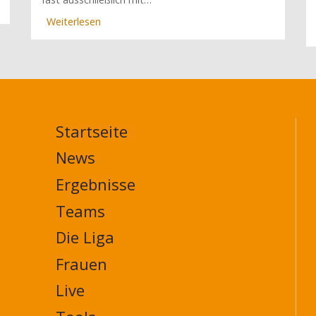
Weiterlesen
über
Junge
Badener,
starke
Sachsen
und
die
Frage,
Startseite
MAIN
ob
NAVIGATION
News
Bartosz
FOOTER
hält
Ergebnisse
(1.
Spieltag)
Teams
Die Liga
Frauen
Live