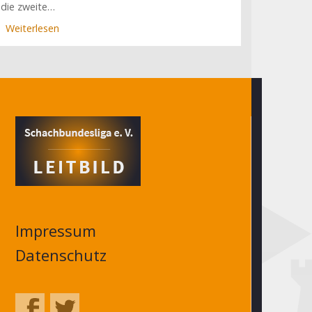
die zweite…
Weiterlesen
über
Viernheim,
Kirchweyhe,
Deizisau
verlustpunktfrei
vorne
(4.
Spieltag)
Impressum
Datenschutz