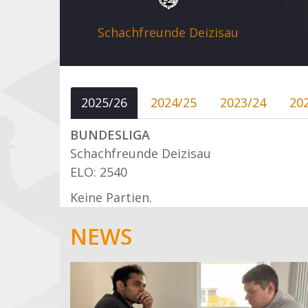
Schachfreunde Deizisau
2025/26
2024/25
2023/24
20
BUNDESLIGA
Schachfreunde Deizisau
ELO: 2540
Keine Partien.
NEWS