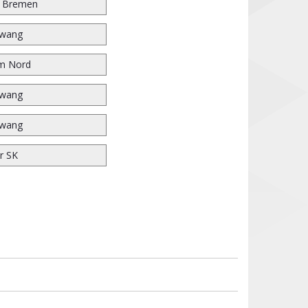
r Bremen
wang
m Nord
wang
wang
r SK