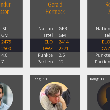
ndur
Gerald
R
nsson
Hertneck
ISL
Nation
GER
Natio
GM
Titel
GM
Tite
2475
ELO
2414
EL
2500
DWZ
2371
DW
4,0
Punkte
2,5
Punkt
7
Partien
12
Partie
Rang
13
Rang
14