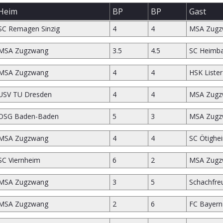
Heim
BP
BP
Gast
SC Remagen Sinzig
4
4
MSA Zugz
MSA Zugzwang
3.5
4.5
SC Heimb
MSA Zugzwang
4
4
HSK Liste
USV TU Dresden
4
4
MSA Zugz
OSG Baden-Baden
5
3
MSA Zugz
MSA Zugzwang
4
4
SC Ötighe
SC Viernheim
6
2
MSA Zugz
MSA Zugzwang
3
5
Schachfre
MSA Zugzwang
2
6
FC Bayer