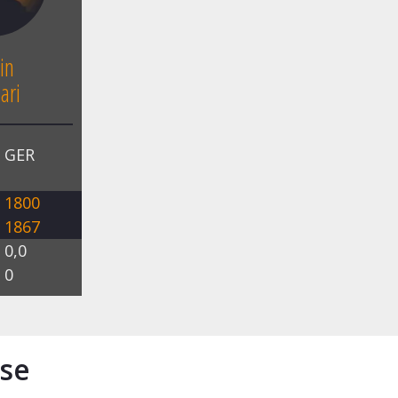
in
ari
GER
1800
1867
0,0
0
se