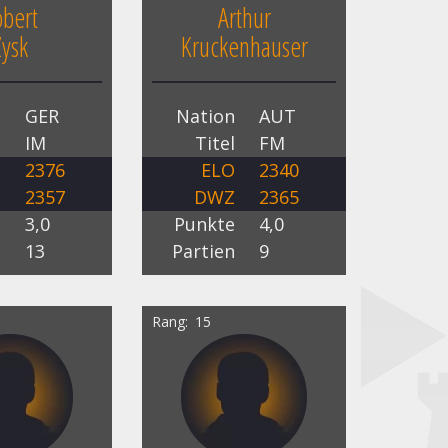
obert
Arthur
Zysk
Kruckenhauser
n
GER
Nation
AUT
l
IM
Titel
FM
O
2376
ELO
2340
Z
2357
DWZ
2365
e
3,0
Punkte
4,0
n
13
Partien
9
Rang
15