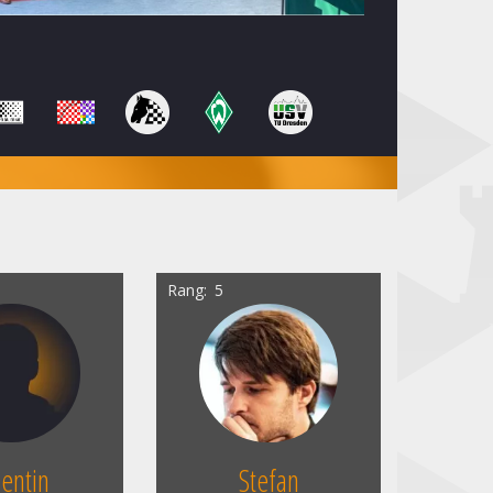
Rang
5
lentin
Stefan