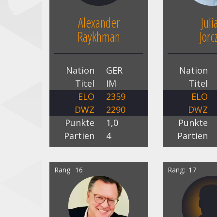
Alexander
Juli
Raykhman
Jorc
Nation
GER
Nation
Titel
IM
Titel
ELO
2359
ELO
DWZ
2290
DWZ
Punkte
1,0
Punkte
Partien
4
Partien
Rang
16
Rang
17