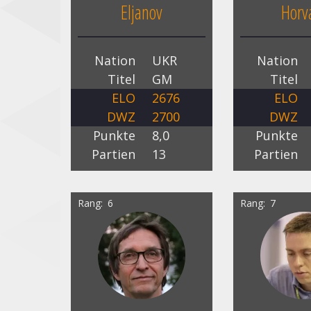
Eljanov
Horv
Nation
UKR
Nation
Titel
GM
Titel
ELO
2676
ELO
DWZ
2700
DWZ
Punkte
8,0
Punkte
Partien
13
Partien
Rang
6
Rang
7