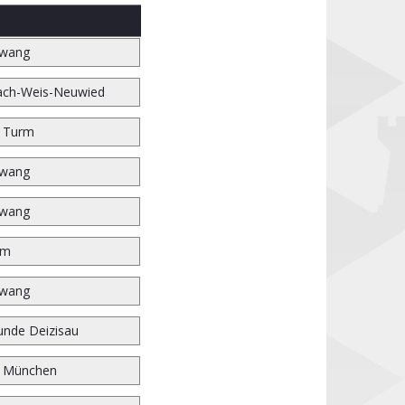
wang
ach-Weis-Neuwied
r Turm
wang
wang
im
wang
unde Deizisau
n München