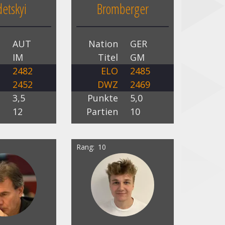
detskyi
Bromberger
n
AUT
Nation
GER
l
IM
Titel
GM
O
2482
ELO
2485
Z
2452
DWZ
2469
e
3,5
Punkte
5,0
n
12
Partien
10
Rang
10