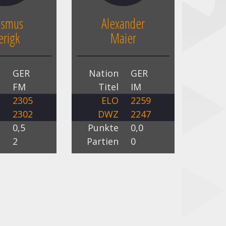
asmus
Alexander
erigk
Maier
n
GER
Nation
GER
l
FM
Titel
IM
O
2305
ELO
2259
Z
2302
DWZ
2247
e
0,5
Punkte
0,0
n
2
Partien
0