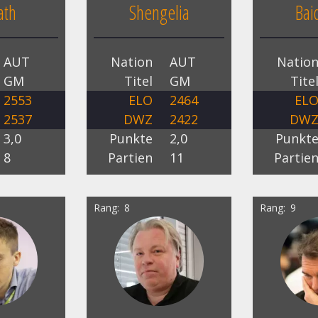
ath
Shengelia
Bai
AUT
Nation
AUT
Natio
GM
Titel
GM
Tite
2553
ELO
2464
EL
2537
DWZ
2422
DW
3,0
Punkte
2,0
Punkt
8
Partien
11
Partie
Rang
8
Rang
9