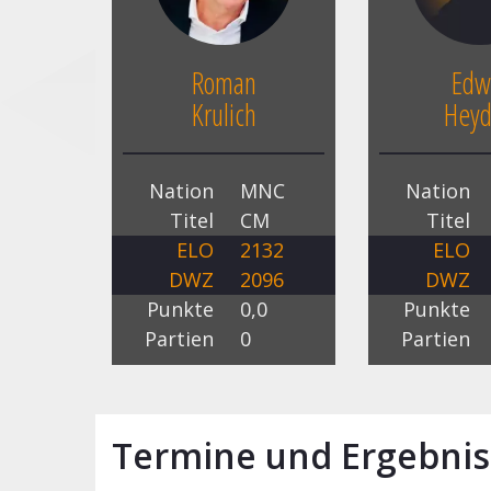
Roman
Edw
Krulich
Heyd
Nation
MNC
Nation
Titel
CM
Titel
ELO
2132
ELO
DWZ
2096
DWZ
Punkte
0,0
Punkte
Partien
0
Partien
Termine und Ergebnis