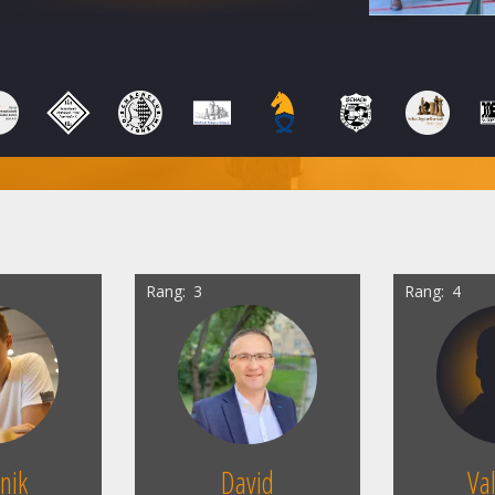
Rang
3
Rang
4
nik
David
Va