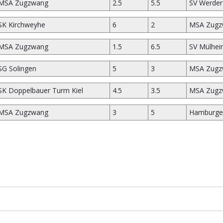
MSA Zugzwang
2.5
5.5
SV Werde
SK Kirchweyhe
6
2
MSA Zugz
MSA Zugzwang
1.5
6.5
SV Mülhei
SG Solingen
5
3
MSA Zugz
SK Doppelbauer Turm Kiel
4.5
3.5
MSA Zugz
MSA Zugzwang
3
5
Hamburge