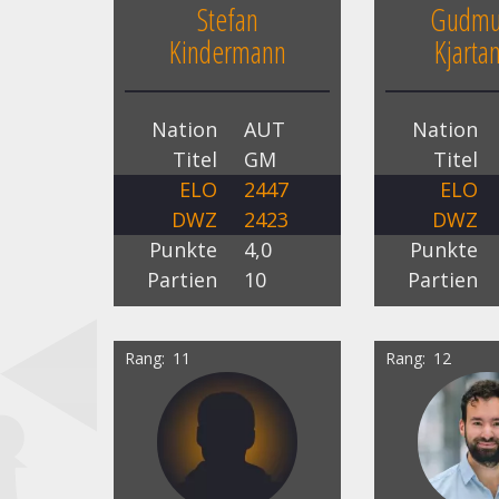
Stefan
Gudmu
Kindermann
Kjarta
Nation
AUT
Nation
Titel
GM
Titel
ELO
2447
ELO
DWZ
2423
DWZ
Punkte
4,0
Punkte
Partien
10
Partien
Rang
11
Rang
12