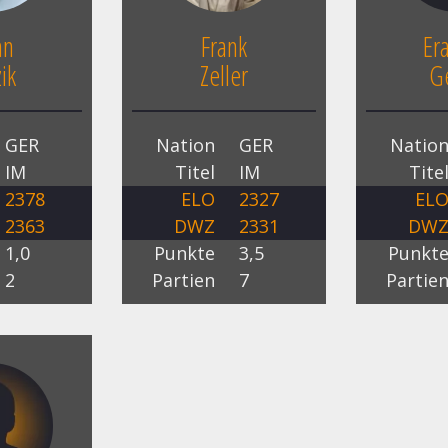
an
Frank
Er
zik
Zeller
G
GER
Nation
GER
Natio
IM
Titel
IM
Tite
2378
ELO
2327
EL
2363
DWZ
2331
DW
1,0
Punkte
3,5
Punkt
2
Partien
7
Partie