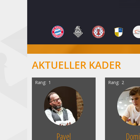
AKTUELLER KADER
Rang
1
Rang
2
Pavel
Domi