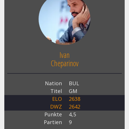
Ivan
Cheparinov
Nation
BUL
Titel
GM
ELO
2638
DWZ
2642
Punkte
4,5
Partien
9