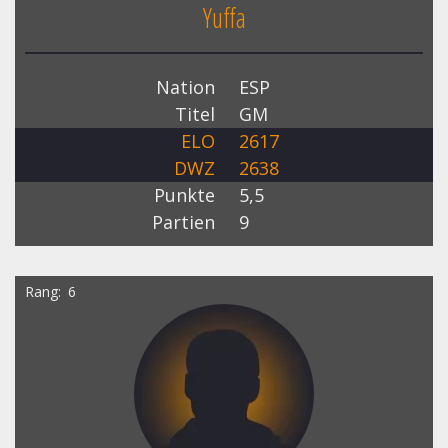
Yuffa
Nation
ESP
Titel
GM
ELO
2617
DWZ
2638
Punkte
5,5
Partien
9
Rang
6