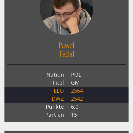
Pawel
Teclaf
Nation
POL
Titel
GM
ELO
2564
DWZ
2542
Punkte
6,0
Partien
15