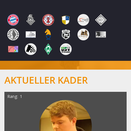
AKTUELLER KADER
Rang
1