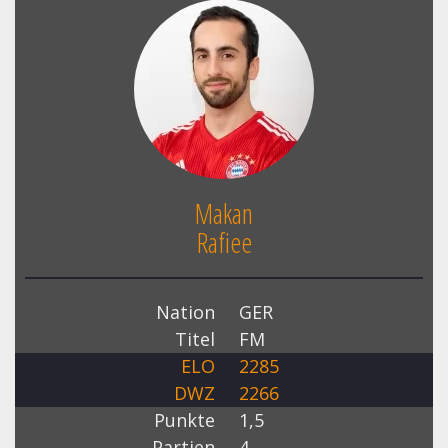
Makan
Rafiee
Nation
GER
Titel
FM
ELO
2285
DWZ
2266
Punkte
1,5
Partien
4