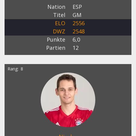
Nation
ESP
Titel
GM
ELO
2556
DWZ
2548
Punkte
6,0
Partien
12
Rang
8