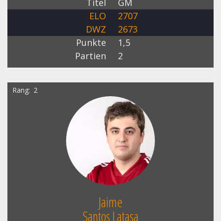
Titel
GM
ELO
2707
DWZ
2673
Punkte
1,5
Partien
2
Rang
2
Jaime
Santos Latasa