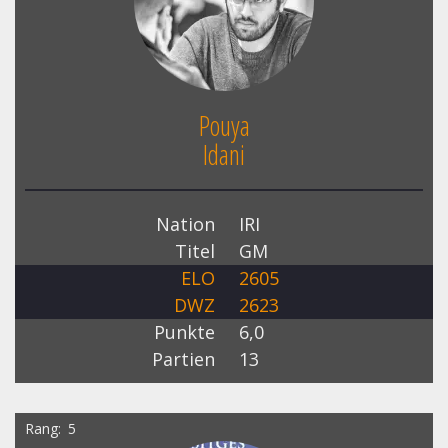
Pouya
Idani
Nation
IRI
Titel
GM
ELO
2605
DWZ
2623
Punkte
6,0
Partien
13
Rang
5