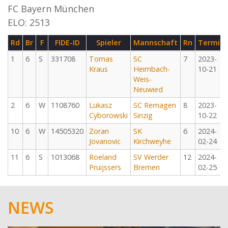
FC Bayern München
ELO: 2513
Rd
Br
F
FIDE-ID
Spieler
Mannschaft
Rn
Termin
1
6
S
331708
Tomas
SC
7
2023-
Kraus
Heimbach-
10-21
Weis-
Neuwied
2
6
W
1108760
Lukasz
SC Remagen
8
2023-
Cyborowski
Sinzig
10-22
10
6
W
14505320
Zoran
SK
6
2024-
Jovanovic
Kirchweyhe
02-24
11
6
S
1013068
Roeland
SV Werder
12
2024-
Pruijssers
Bremen
02-25
NEWS