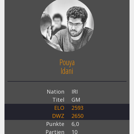
Pouya
Idani
Nation
IRI
Titel
GM
ELO
2593
DWZ
2650
Punkte
6,0
Partien
10