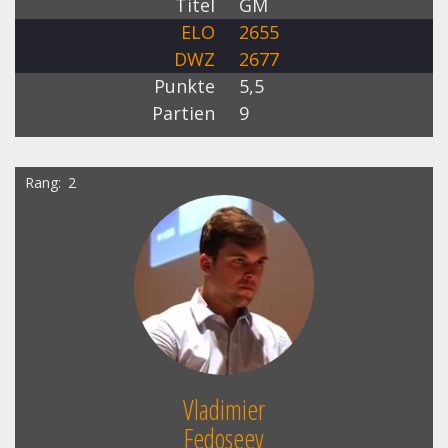
Titel
GM
ELO
2655
DWZ
2677
Punkte
5,5
Partien
9
Rang
2
Vladimier
Fedoseev