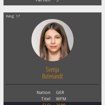
Rang
17
Svenja
Butenandt
Nation
GER
Titel
WFM
ELO
2189