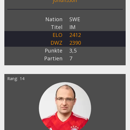
Nation
SWE
Titel
IM
ELO
2412
DWZ
2390
Punkte
3,5
Partien
7
Rang
14