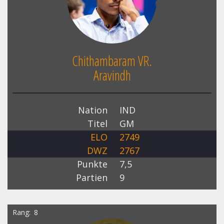
Chithambaram VR.
Aravindh
Nation
IND
Titel
GM
ELO
2749
DWZ
2767
Punkte
7,5
Partien
9
Rang
8