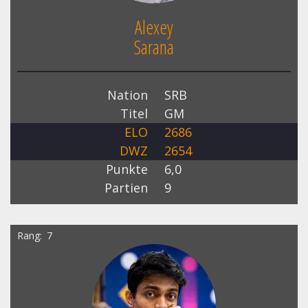
Alexey
Sarana
Nation
SRB
Titel
GM
ELO
2686
DWZ
2654
Punkte
6,0
Partien
9
Rang
7