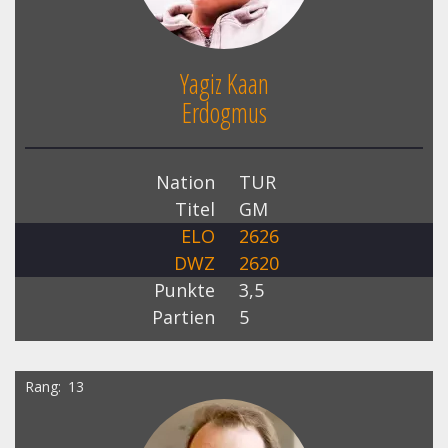
Yagiz Kaan
Erdogmus
Nation
TUR
Titel
GM
ELO
2626
DWZ
2620
Punkte
3,5
Partien
5
Rang
13