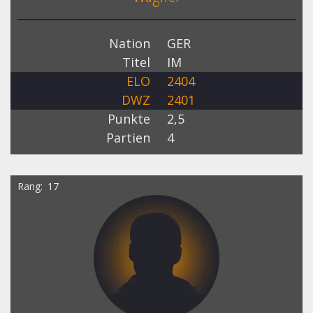
Nation
GER
Titel
IM
ELO
2404
DWZ
2401
Punkte
2,5
Partien
4
Rang
17