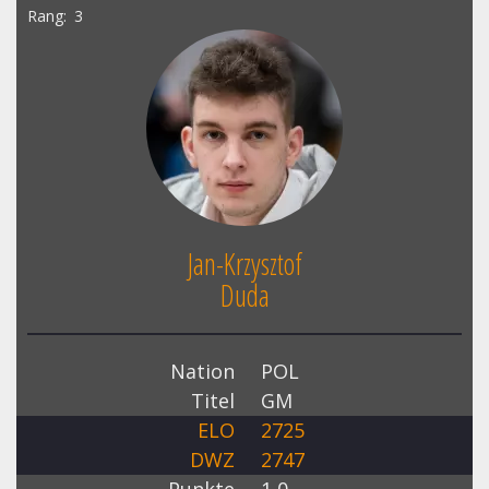
Rang
3
Jan-Krzysztof
Duda
Nation
POL
Titel
GM
ELO
2725
DWZ
2747