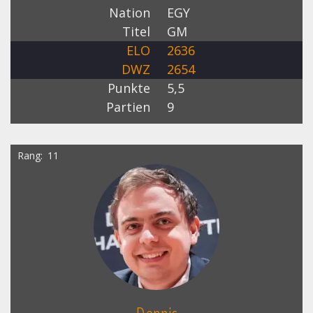
Nation
EGY
Titel
GM
ELO
2636
DWZ
2654
Punkte
5,5
Partien
9
Rang
11