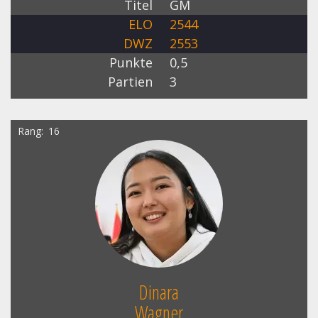
Titel
GM
ELO
2544
DWZ
2553
Punkte
0,5
Partien
3
Rang
16
Dinara
Wagner