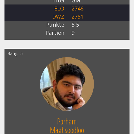
Titel
GM
ELO
2746
DWZ
2751
Punkte
5,5
Partien
9
Rang
5
Parham
Maghsoodloo