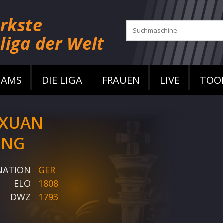
EAMS
DIE LIGA
FRAUEN
LIVE
TOO
XUAN
ENG
NATION
GER
ELO
1808
DWZ
1793