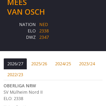
MEES
VAN OSCH
NATION
NED
ELO
2338
DWZ
2347
2026/27
2025/26
2024/25
2023/24
2022/23
OBERLIGA NRW
SV Mülheim Nord II
ELO: 2338