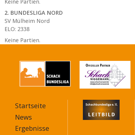
Keine Partien.
2. BUNDESLIGA NORD
SV Mülheim Nord
ELO: 2338
Keine Partien.
Startseite
MAIN
NAVIGATION
News
FOOTER
Ergebnisse