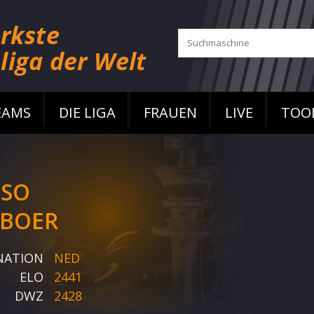
EAMS
DIE LIGA
FRAUEN
LIVE
TOO
ISO
JBOER
NATION
NED
ELO
2441
DWZ
2428