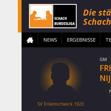
NEWS
ERGEBNISSE
T
GM
FR
NI
SV Erkenschwick 1923