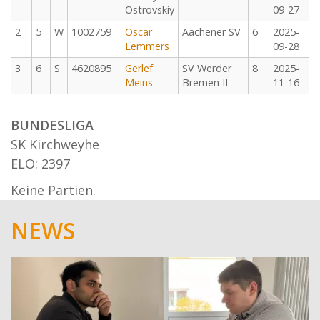
Ostrovskiy
09-27
2
5
W
1002759
Oscar
Aachener SV
6
2025-
Lemmers
09-28
3
6
S
4620895
Gerlef
SV Werder
8
2025-
Meins
Bremen II
11-16
BUNDESLIGA
SK Kirchweyhe
ELO: 2397
Keine Partien.
NEWS