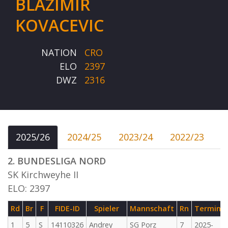
BLAZIMIR
KOVACEVIC
NATION
CRO
ELO
2397
DWZ
2316
2025/26
2024/25
2023/24
2022/23
2. BUNDESLIGA NORD
SK Kirchweyhe II
ELO: 2397
Rd
Br
F
FIDE-ID
Spieler
Mannschaft
Rn
Termin
1
5
S
14110326
Andrey
SG Porz
7
2025-