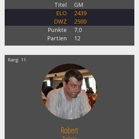
Titel
GM
ELO
2439
DWZ
2500
Punkte
7,0
Partien
12
Rang
11
Robert