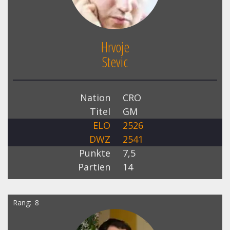
Hrvoje
Stevic
Nation
CRO
Titel
GM
ELO
2526
DWZ
2541
Punkte
7,5
Partien
14
Rang
8