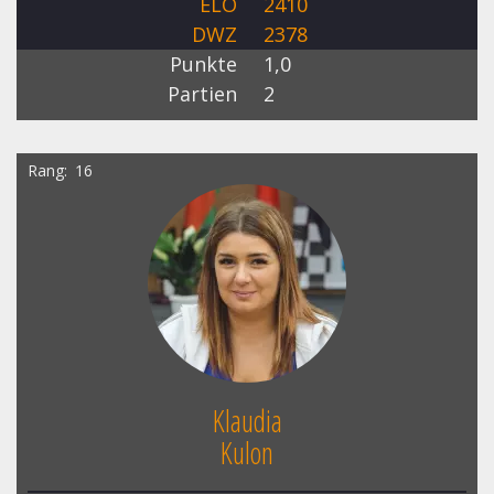
ELO
2410
DWZ
2378
Punkte
1,0
Partien
2
Rang
16
Klaudia
Kulon