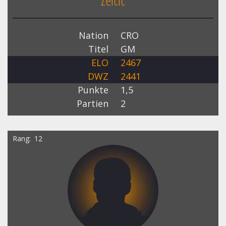
Zelcic
Nation
CRO
Titel
GM
ELO
2467
DWZ
2441
Punkte
1,5
Partien
2
Rang
12