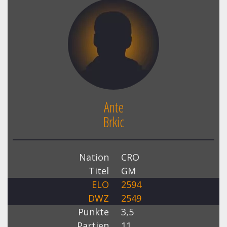
Ante
Brkic
Nation
CRO
Titel
GM
ELO
2594
DWZ
2549
Punkte
3,5
Partien
11