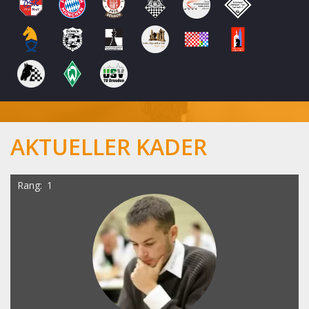
AKTUELLER KADER
Rang
1