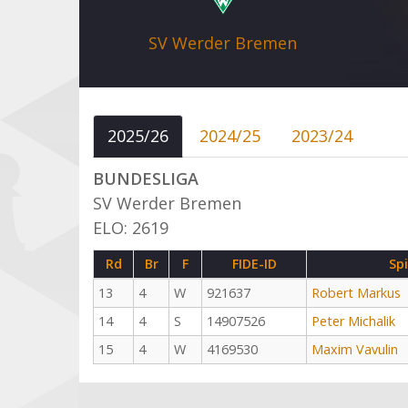
SV Werder Bremen
2025/26
2024/25
2023/24
BUNDESLIGA
SV Werder Bremen
ELO: 2619
Rd
Br
F
FIDE-ID
Spi
13
4
W
921637
Robert Markus
14
4
S
14907526
Peter Michalik
15
4
W
4169530
Maxim Vavulin