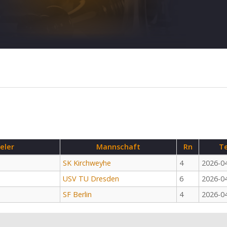
eler
Mannschaft
Rn
T
SK Kirchweyhe
4
2026-0
USV TU Dresden
6
2026-0
SF Berlin
4
2026-0