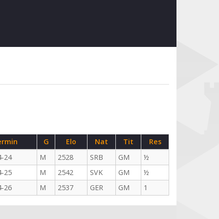
ermin
G
Elo
Nat
Tit
Res
4-24
M
2528
SRB
GM
½
4-25
M
2542
SVK
GM
½
4-26
M
2537
GER
GM
1