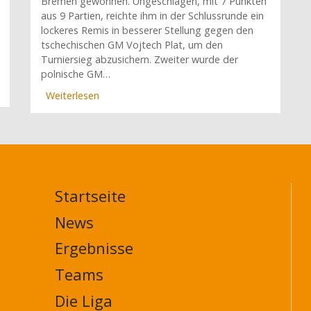
Bremen gewonnen. Ungeschlagen, mit 7 Punkten
aus 9 Partien, reichte ihm in der Schlussrunde ein
lockeres Remis in besserer Stellung gegen den
tschechischen GM Vojtech Plat, um den
Turniersieg abzusichern. Zweiter wurde der
polnische GM…
Weiterlesen
über
Jubiläumsturnier
des
SV
Werder:
Mittal
siegt
Startseite
ungeschlagen
MAIN
NAVIGATION
News
FOOTER
Ergebnisse
Teams
Die Liga