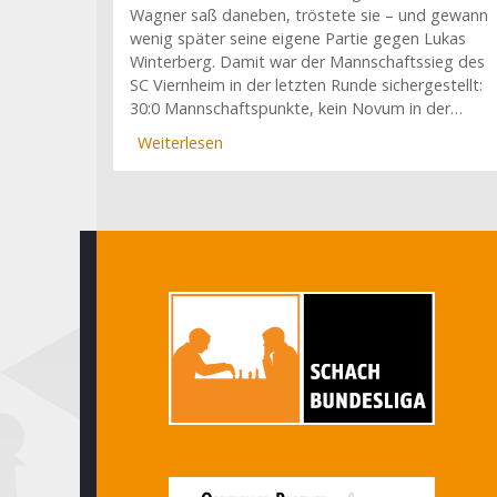
Wagner saß daneben, tröstete sie – und gewann
wenig später seine eigene Partie gegen Lukas
Winterberg. Damit war der Mannschaftssieg des
SC Viernheim in der letzten Runde sichergestellt:
30:0 Mannschaftspunkte, kein Novum in der…
Weiterlesen
über
Viernheim
mit
30:0
Punkten,
MSA
und
Dresden
steigen
ab
(15.
Spieltag)