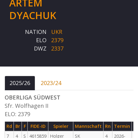
ARTEM
DYACHUK
NATION
UKR
ELO
2379
DWZ
2337
2025/26
2023/24
OBERLIGA SÜDWEST
Sfr. Wolfhagen II
ELO: 2379
Rd
Br
F
FIDE-ID
Spieler
Mannschaft
Rn
Termin
G
7
4
S
4615859
Holger
SK
4
2026-
M