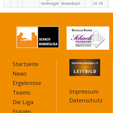
Nothnagel
Bickenbach
01-18
Startseite
MAIN
NAVIGATION
News
FOOTER
Ergebnisse
Impressum
Teams
Datenschutz
Die Liga
Frauen