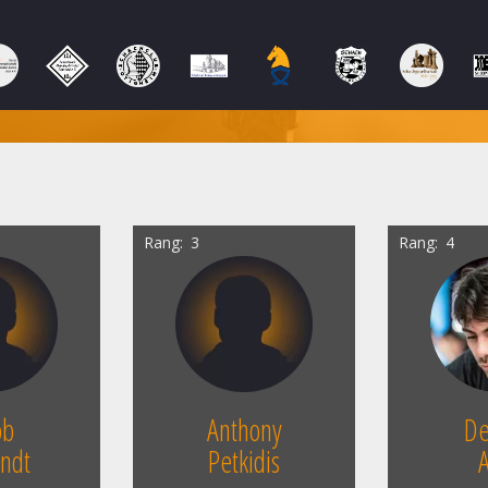
Rang
3
Rang
4
ob
Anthony
De
ndt
Petkidis