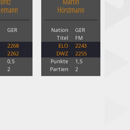
oritz
Martin
temann
Hörstmann
n
GER
Nation
GER
l
Titel
FM
O
2268
ELO
2243
Z
2262
DWZ
2255
e
0,5
Punkte
1,5
n
2
Partien
2