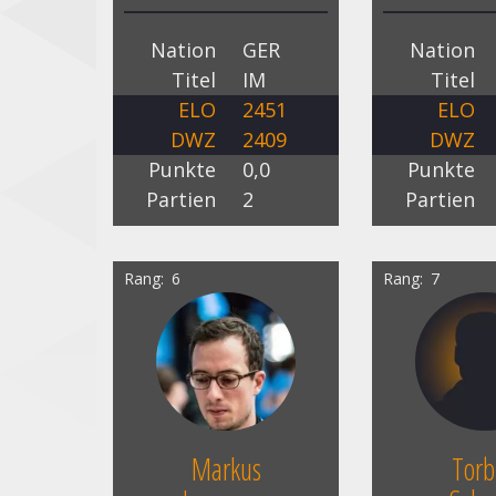
Nation
GER
Nation
Titel
IM
Titel
ELO
2451
ELO
DWZ
2409
DWZ
Punkte
0,0
Punkte
Partien
2
Partien
Rang
6
Rang
7
Markus
Tor