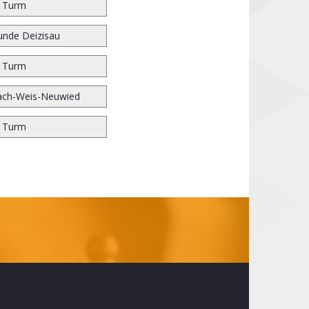
r Turm
unde Deizisau
r Turm
ach-Weis-Neuwied
r Turm