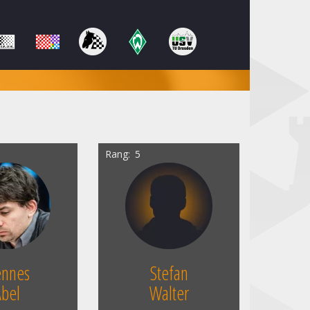
Rang
5
nnes
Stefan
Abel
Walter