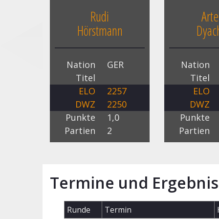
Rudi
Art
Hörstmann
Dyac
Nation
GER
Nation
Titel
Titel
ELO
2257
ELO
DWZ
2250
DWZ
Punkte
1,0
Punkte
Partien
2
Partien
Termine und Ergebnis
Runde
Termin