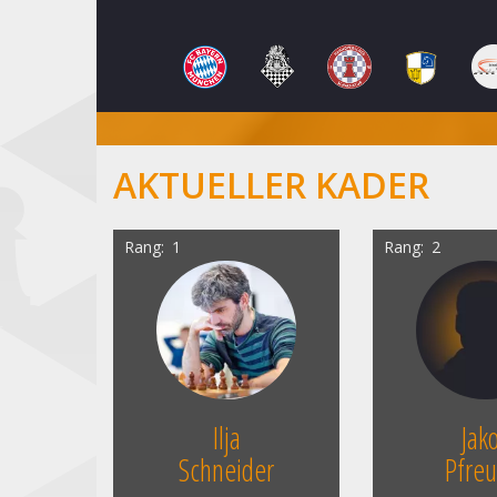
AKTUELLER KADER
Rang
1
Rang
2
Ilja
Jak
Schneider
Pfreu