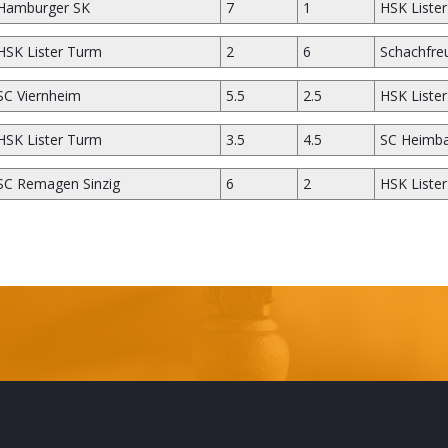
Hamburger SK
7
1
HSK Liste
HSK Lister Turm
2
6
Schachfre
SC Viernheim
5.5
2.5
HSK Liste
HSK Lister Turm
3.5
4.5
SC Heimb
SC Remagen Sinzig
6
2
HSK Liste