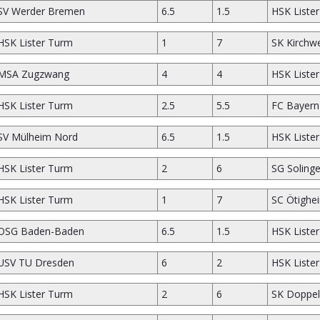
SV Werder Bremen
6.5
1.5
HSK Liste
HSK Lister Turm
1
7
SK Kirchw
MSA Zugzwang
4
4
HSK Liste
HSK Lister Turm
2.5
5.5
FC Bayer
SV Mülheim Nord
6.5
1.5
HSK Liste
HSK Lister Turm
2
6
SG Soling
HSK Lister Turm
1
7
SC Ötighe
OSG Baden-Baden
6.5
1.5
HSK Liste
USV TU Dresden
6
2
HSK Liste
HSK Lister Turm
2
6
SK Doppel