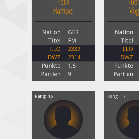
Felix
Tobi
Hampel
Vö
Nation
GER
Nation
Titel
FM
Titel
ELO
2332
ELO
DWZ
2314
DWZ
Punkte
1,5
Punkte
Partien
9
Partien
Rang
16
Rang
17