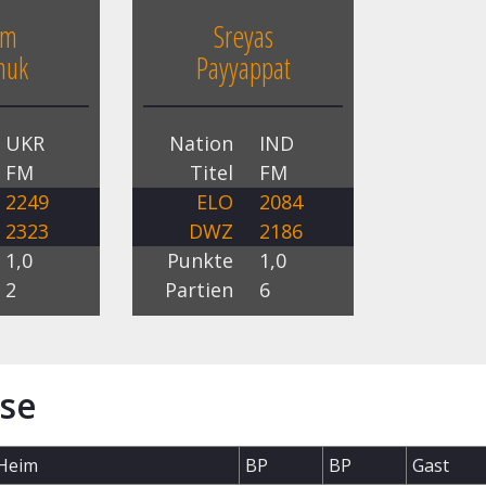
em
Sreyas
huk
Payyappat
UKR
Nation
IND
FM
Titel
FM
2249
ELO
2084
2323
DWZ
2186
1,0
Punkte
1,0
2
Partien
6
se
Heim
BP
BP
Gast