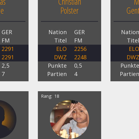
as
Christian
M
ge
Polster
Gen
GER
Nation
GER
Natio
FM
Titel
FM
Tite
2291
ELO
2256
EL
2291
DWZ
2248
DW
2,5
Punkte
0,5
Punkt
7
Partien
4
Partie
Rang
18