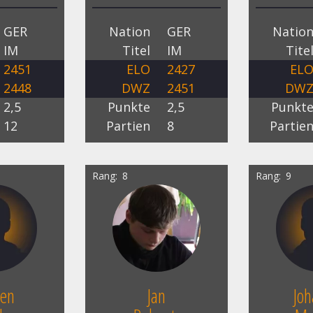
GER
Nation
GER
Natio
IM
Titel
IM
Tite
2451
ELO
2427
EL
2448
DWZ
2451
DW
2,5
Punkte
2,5
Punkt
12
Partien
8
Partie
Rang
8
Rang
9
ben
Jan
Jo