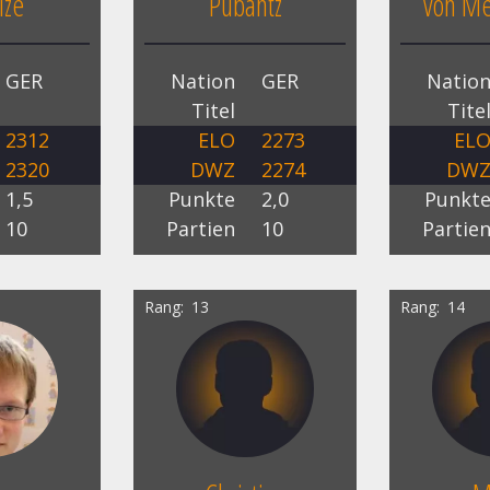
lze
Pubantz
von Me
GER
Nation
GER
Natio
Titel
Tite
2312
ELO
2273
EL
2320
DWZ
2274
DW
1,5
Punkte
2,0
Punkt
10
Partien
10
Partie
Rang
13
Rang
14