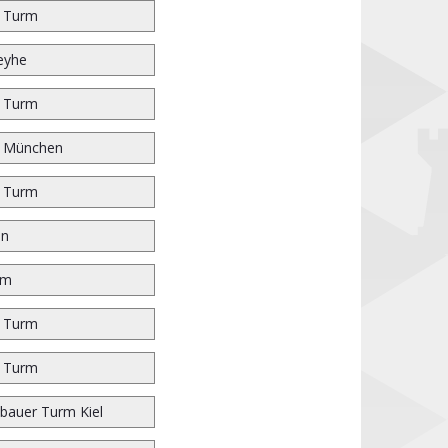
r Turm
eyhe
r Turm
n München
r Turm
en
im
r Turm
r Turm
bauer Turm Kiel