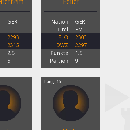
ttenheim
Höffer
n
GER
Nation
GER
l
Titel
FM
O
2293
ELO
2303
Z
2315
DWZ
2297
e
2,5
Punkte
1,5
n
6
Partien
9
Rang
15