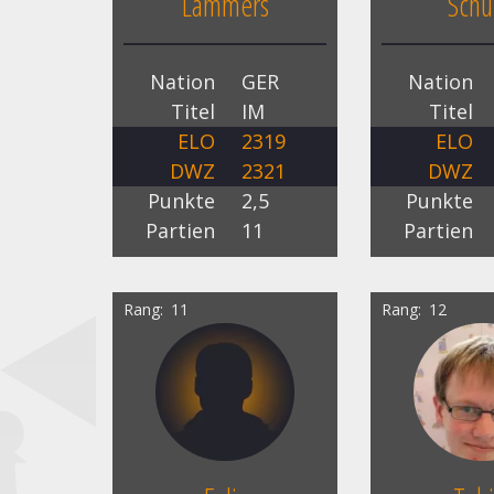
Lammers
Schu
Nation
GER
Nation
Titel
IM
Titel
ELO
2319
ELO
DWZ
2321
DWZ
Punkte
2,5
Punkte
Partien
11
Partien
Rang
11
Rang
12