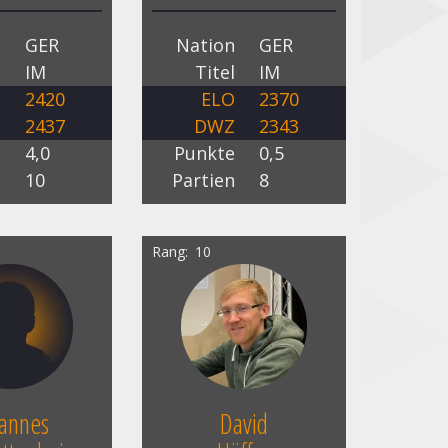
n
GER
Nation
GER
l
IM
Titel
IM
O
2420
ELO
2370
Z
2437
DWZ
2343
e
4,0
Punkte
0,5
n
10
Partien
8
Rang
10
hannes
David