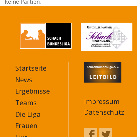
Keine Partien.
Startseite
MAIN
NAVIGATION
News
FOOTER
Ergebnisse
Impressum
Teams
Datenschutz
Die Liga
Frauen
Live