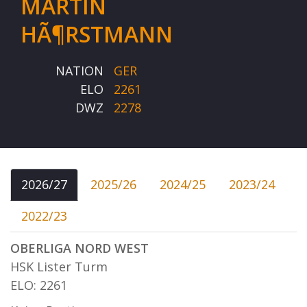
MARTIN
HÃ¶RSTMANN
NATION
GER
ELO
2261
DWZ
2278
2026/27
2025/26
2024/25
2023/24
2022/23
OBERLIGA NORD WEST
HSK Lister Turm
ELO: 2261