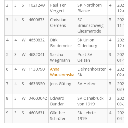
2
3
S
1021249
Paul Ten
SK Nordhorn
4
2025-
Vergert
Blanke
12-06
3
4
S
4600673
Christian
SC
5
2025-
Clemens
Braunschweig
11-16
Gliesmarode
4
4
W
4650832
Dirk
SK Union
4
2025-
Bredemeier
Oldenburg
12-07
5
3
W
4682041
Sascha
Post SV
3
2026-
Wiegmann
Uelzen
01-18
6
4
W
1130790
Anna
Delmenhorster
4
2026-
Warakomska
SK
02-08
7
4
S
4636350
Jens Güting
SV Hellern
5
2026-
03-01
8
3
W
34603042
Edward
SV Osnabrück
3
2026-
Bundan
von 1919
03-22
9
3
S
4608631
Günther
SK Lehrte
4
2026-
Schrüfer
1919
04-12