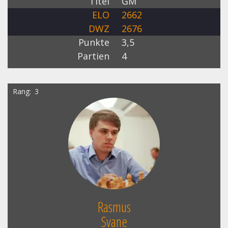
Titel
GM
ELO
2662
DWZ
2676
Punkte
3,5
Partien
4
Rang
3
Rasmus
Svane