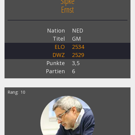
Sipke
Ernst
Nation
NED
Titel
GM
ELO
2534
DWZ
2529
Punkte
3,5
Partien
6
Rang
10