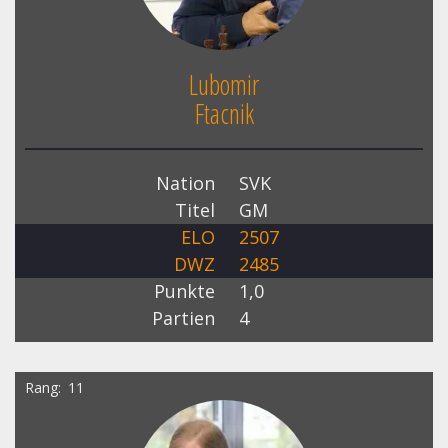
Lubomir
Ftacnik
Nation
SVK
Titel
GM
ELO
2507
DWZ
2485
Punkte
1,0
Partien
4
Rang
11