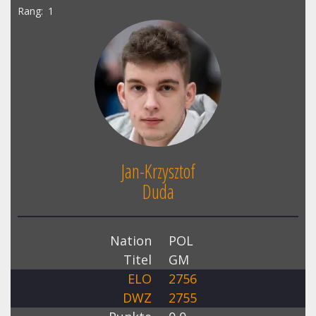
Rang
1
Jan-Krzysztof
Duda
Nation
POL
Titel
GM
ELO
2756
DWZ
2755