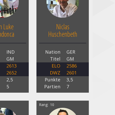
n Luke
Niclas
donca
Huschenbeth
n
IND
Nation
GER
l
GM
Titel
GM
O
2613
ELO
2586
Z
2652
DWZ
2601
e
2,5
Punkte
3,5
n
5
Partien
7
Rang
10