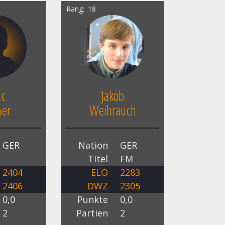
Rang
18
ac
Jakob
ner
Weihrauch
GER
Nation
GER
Titel
FM
2404
ELO
2283
2406
DWZ
2305
0,0
Punkte
0,0
2
Partien
2