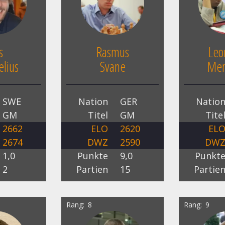
s
Rasmus
Leo
lius
Svane
Men
SWE
Nation
GER
Natio
GM
Titel
GM
Tite
2662
ELO
2620
EL
2674
DWZ
2590
DW
1,0
Punkte
9,0
Punkt
2
Partien
15
Partie
Rang
8
Rang
9