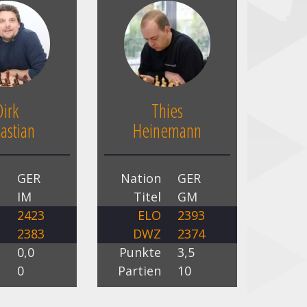
Dirk
Thies
astian
Heinemann
n
GER
Nation
GER
l
IM
Titel
GM
O
2423
ELO
2393
Z
2383
DWZ
2374
e
0,0
Punkte
3,5
n
0
Partien
10