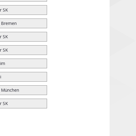
r SK
r Bremen
r SK
r SK
eim
i
n München
r SK