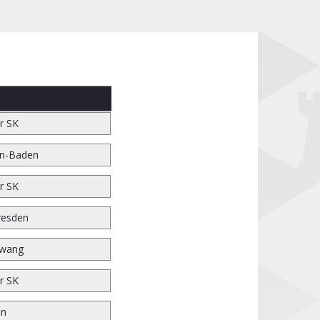
r SK
n-Baden
r SK
resden
wang
r SK
en