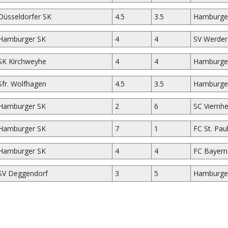
Düsseldorfer SK
4.5
3.5
Hamburge
Hamburger SK
4
4
SV Werde
SK Kirchweyhe
4
4
Hamburge
Sfr. Wolfhagen
4.5
3.5
Hamburge
Hamburger SK
2
6
SC Viernh
Hamburger SK
7
1
FC St. Paul
Hamburger SK
4
4
FC Bayer
SV Deggendorf
3
5
Hamburge