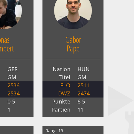
onas
Gabor
mpert
Papp
n
GER
Nation
HUN
l
GM
Titel
GM
O
2536
ELO
2511
Z
2534
DWZ
2474
e
0,5
Punkte
6,5
n
1
Partien
11
Rang
15