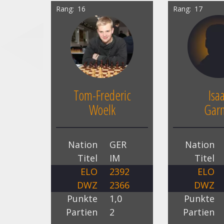
Rang
16
Rang
17
Tom-Frederic
Isa
Woelk
Gar
Nation
GER
Nation
Titel
IM
Titel
ELO
2392
ELO
DWZ
2366
DWZ
Punkte
1,0
Punkte
Partien
2
Partien