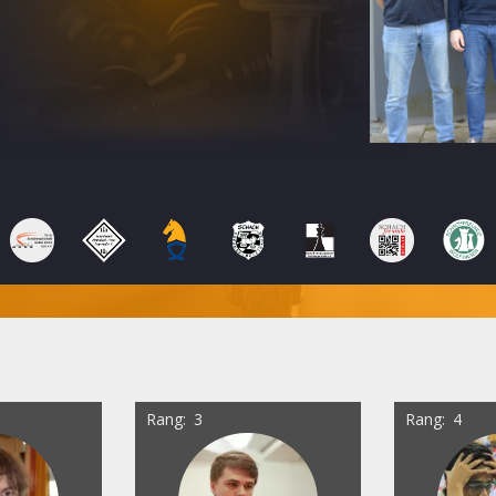
Rang
3
Rang
4