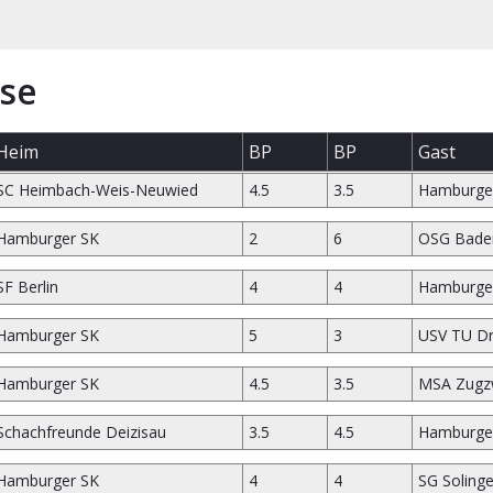
se
Heim
BP
BP
Gast
SC Heimbach-Weis-Neuwied
4.5
3.5
Hamburge
Hamburger SK
2
6
OSG Bade
SF Berlin
4
4
Hamburge
Hamburger SK
5
3
USV TU D
Hamburger SK
4.5
3.5
MSA Zugz
Schachfreunde Deizisau
3.5
4.5
Hamburge
Hamburger SK
4
4
SG Soling