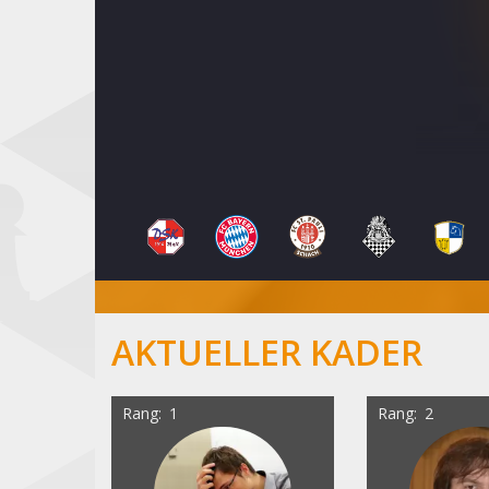
AKTUELLER KADER
Rang
1
Rang
2