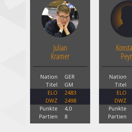
Julian
Konsta
Kramer
Peyr
Nation
GER
Nation
Titel
GM
Titel
ELO
2483
ELO
DWZ
2498
DWZ
Punkte
4,0
Punkte
Partien
8
Partien