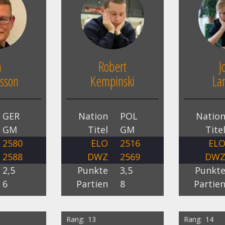
n
Robert
J
sson
Kempinski
La
GER
Nation
POL
Natio
GM
Titel
GM
Tite
2580
ELO
2516
EL
2588
DWZ
2569
DW
2,5
Punkte
3,5
Punkt
6
Partien
8
Partie
Rang
13
Rang
14