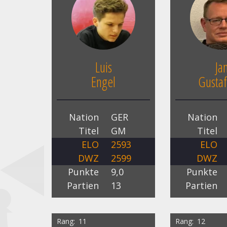
Luis
Ja
Engel
Gustaf
Nation
GER
Nation
Titel
GM
Titel
ELO
2593
ELO
DWZ
2599
DWZ
Punkte
9,0
Punkte
Partien
13
Partien
Rang
11
Rang
12