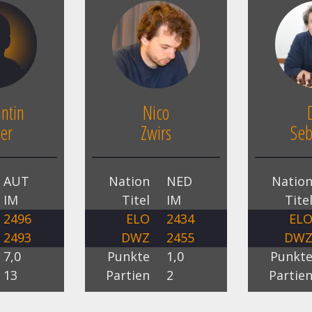
ntin
Nico
er
Zwirs
Seb
AUT
Nation
NED
Natio
IM
Titel
IM
Tite
2496
ELO
2434
EL
2493
DWZ
2455
DW
7,0
Punkte
1,0
Punkt
13
Partien
2
Partie