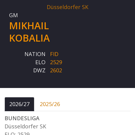
Düsseldorfer SK
GM
MIKHAIL
KOBALIA
NATION
FID
ELO
2529
DWZ
2602
2026/27
2025/26
BUNDESLIGA
Düsseldorfer SK
ELO: 2529