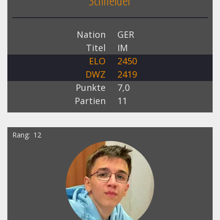
Schneider
Nation
GER
Titel
IM
ELO
2450
DWZ
2419
Punkte
7,0
Partien
11
Rang
12