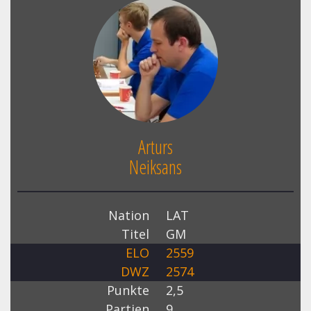
Arturs
Neiksans
Nation
LAT
Titel
GM
ELO
2559
DWZ
2574
Punkte
2,5
Partien
9