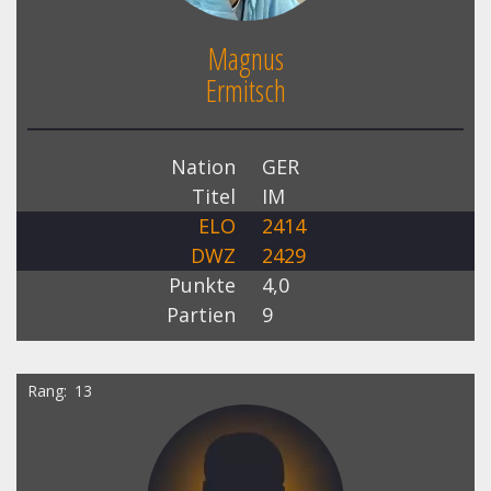
Magnus
Ermitsch
Nation
GER
Titel
IM
ELO
2414
DWZ
2429
Punkte
4,0
Partien
9
Rang
13