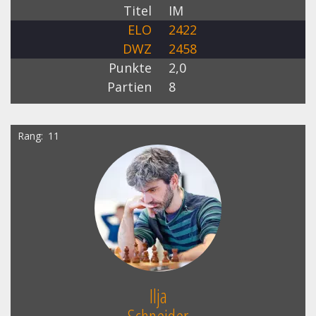
Titel
IM
ELO
2422
DWZ
2458
Punkte
2,0
Partien
8
Rang
11
Ilja