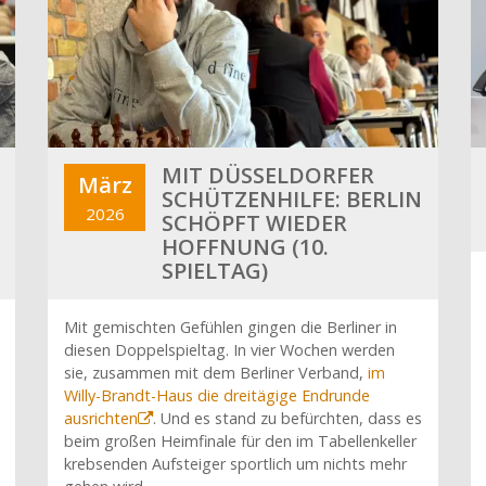
MIT DÜSSELDORFER
März
SCHÜTZENHILFE: BERLIN
2026
SCHÖPFT WIEDER
HOFFNUNG (10.
SPIELTAG)
Mit gemischten Gefühlen gingen die Berliner in
diesen Doppelspieltag. In vier Wochen werden
sie, zusammen mit dem Berliner Verband,
im
Willy-Brandt-Haus die dreitägige Endrunde
ausrichten
. Und es stand zu befürchten, dass es
beim großen Heimfinale für den im Tabellenkeller
krebsenden Aufsteiger sportlich um nichts mehr