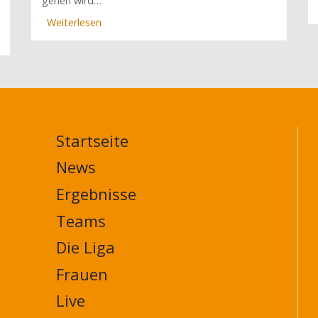
gehen wird…
Weiterlesen
über
Mit
Düsseldorfer
Schützenhilfe:
Berlin
schöpft
wieder
Hoffnung
Startseite
(10.
MAIN
Spieltag)
NAVIGATION
News
FOOTER
Ergebnisse
Teams
Die Liga
Frauen
Live