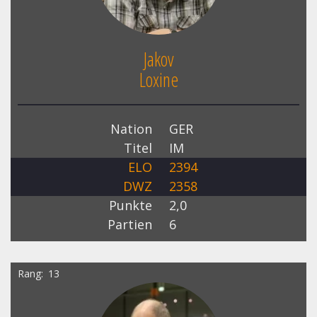
Jakov
Loxine
Nation
GER
Titel
IM
ELO
2394
DWZ
2358
Punkte
2,0
Partien
6
Rang
13