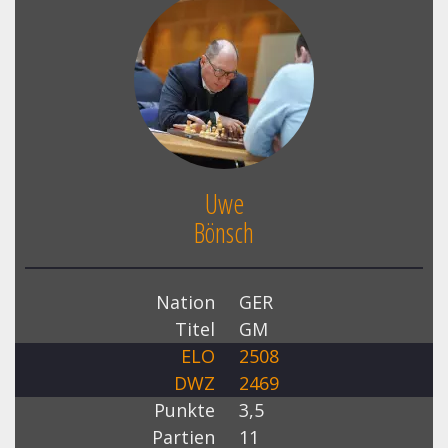
Uwe
Bönsch
Nation
GER
Titel
GM
ELO
2508
DWZ
2469
Punkte
3,5
Partien
11