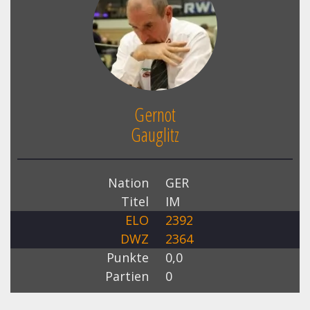
Gernot
Gauglitz
Nation
GER
Titel
IM
ELO
2392
DWZ
2364
Punkte
0,0
Partien
0