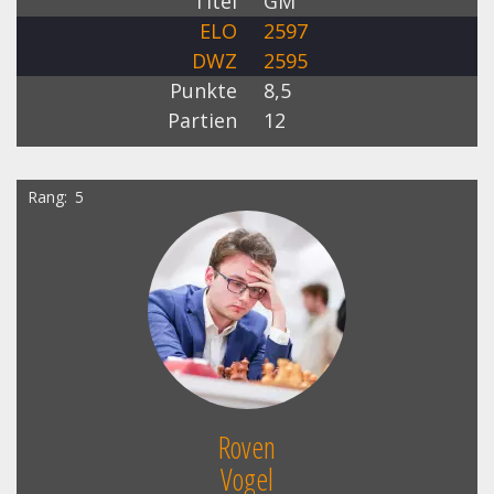
Titel
GM
ELO
2597
DWZ
2595
Punkte
8,5
Partien
12
Rang
5
Roven
Vogel