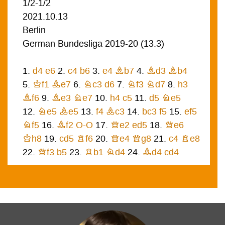
1/2-1/2
2021.10.13
Berlin
German Bundesliga 2019-20
(
13.3
)
1.
d4
e6
2.
c4
b6
3.
e4
Bb7
4.
Bd3
Bb4
5.
Kf1
Be7
6.
Nc3
d6
7.
Nf3
Nd7
8.
h3
Bf6
9.
Be3
Ne7
10.
h4
c5
11.
d5
Ne5
12.
Ne5
Be5
13.
f4
Bc3
14.
bc3
f5
15.
ef5
Nf5
16.
Bf2
O-O
17.
Qe2
ed5
18.
Qe6
Kh8
19.
cd5
Rf6
20.
Qe4
Qg8
21.
c4
Re8
22.
Qf3
b5
23.
Rb1
Nd4
24.
Bd4
cd4
25.
Re1
Rc8
26.
cb5
Bd5
27.
Qf2
Qf8
28.
f5
Bc4
29.
Qg3
Bb5
30.
Bb5
Rf5
31.
Kg1
Rb5
32.
Kh2
Re5
33.
Rhf1
Qe7
34.
Rd1
Re4
35.
Rf4
Re2
36.
Rf2
Rf2
37.
Qf2
Qe5
38.
Kh1
h6
39.
Qd4
Rc1