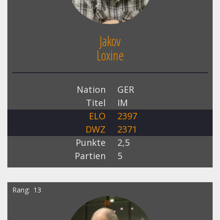
Jakov
Loxine
Nation
GER
Titel
IM
ELO
2397
DWZ
2371
Punkte
2,5
Partien
5
Rang
13