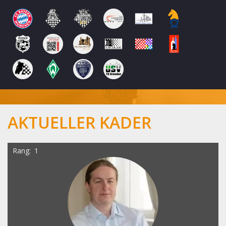
AKTUELLER KADER
Rang
1