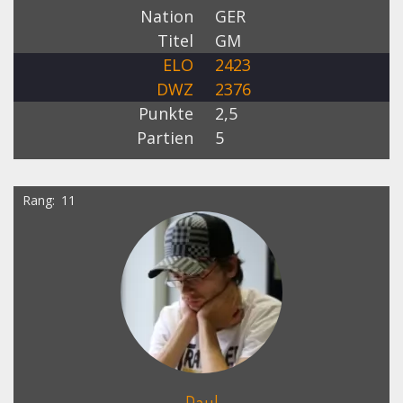
Nation
GER
Titel
GM
ELO
2423
DWZ
2376
Punkte
2,5
Partien
5
Rang
11