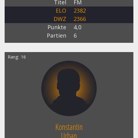
Titel
FM
ELO
2382
DWZ
2366
Punkte
4,0
Partien
6
Rang
16
Konstantin
Urban