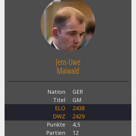
Jens-Uwe
Maiwald
Nation
GER
Titel
GM
ELO
2438
DWZ
2429
Punkte
4,5
Partien
12