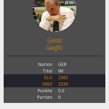
Gernot
Gauglitz
Nation
GER
Titel
IM
ELO
2382
DWZ
2339
Punkte
0,0
Partien
0