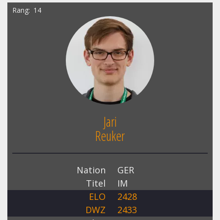
Rang
14
Jari
Reuker
Nation
GER
Titel
IM
ELO
2428
DWZ
2433