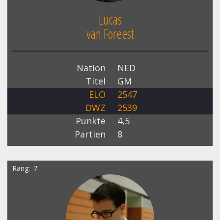
Lucas
van Foreest
Nation
NED
Titel
GM
ELO
2547
DWZ
2539
Punkte
4,5
Partien
8
Rang
7