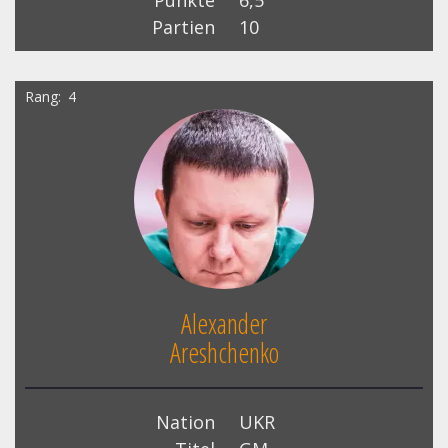
Punkte
6,5
Partien
10
Rang
4
Alexander
Areshchenko
Nation
UKR