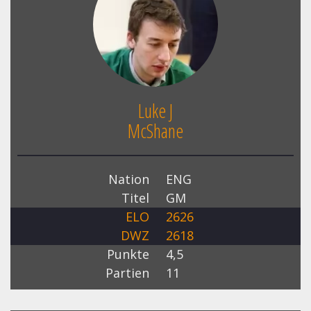
Luke J
McShane
Nation
ENG
Titel
GM
ELO
2626
DWZ
2618
Punkte
4,5
Partien
11