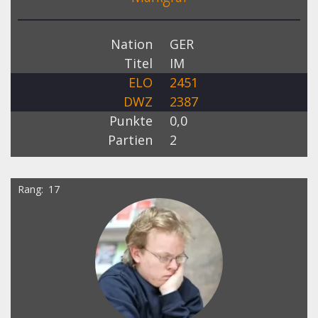
Nation
GER
Titel
IM
ELO
2451
DWZ
2387
Punkte
0,0
Partien
2
Rang
17