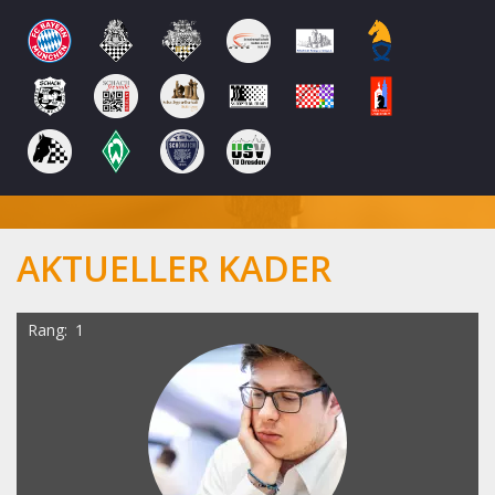
AKTUELLER KADER
Rang
1