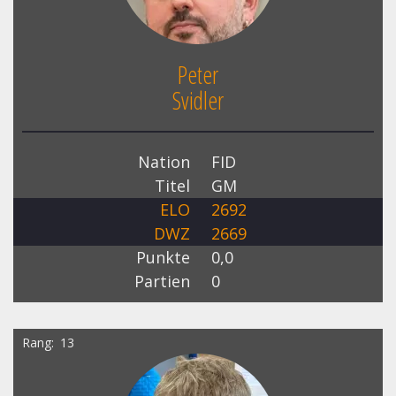
Peter
Svidler
Nation
FID
Titel
GM
ELO
2692
DWZ
2669
Punkte
0,0
Partien
0
Rang
13