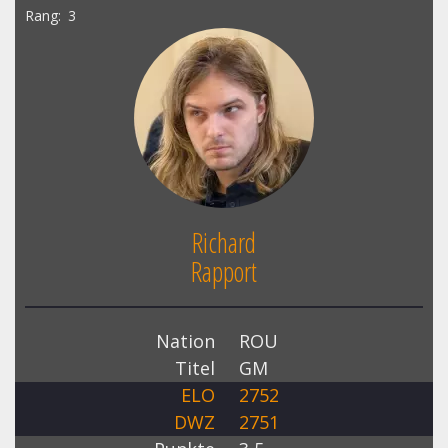
Rang
3
Richard
Rapport
Nation
ROU
Titel
GM
ELO
2752
DWZ
2751