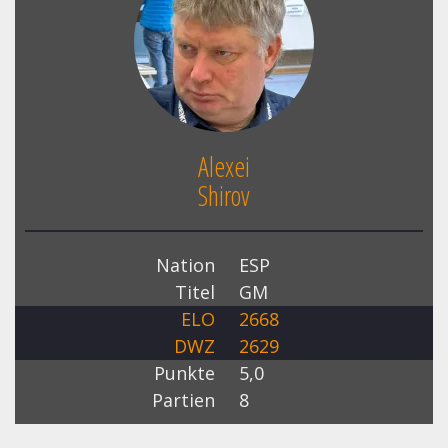
Alexei
Shirov
Nation
ESP
Titel
GM
ELO
2668
DWZ
2629
Punkte
5,0
Partien
8