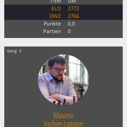
Titel
GM
ELO
2772
DWZ
2766
Punkte
0,0
Partien
0
Rang
5
Maxime
Vachier-Lagrave