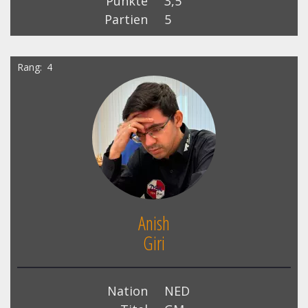
Punkte
3,5
Partien
5
Rang
4
Anish
Giri
Nation
NED