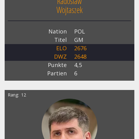
Radoslaw
Wojtaszek
Nation
POL
Titel
GM
ELO
2676
DWZ
2648
Punkte
4,5
Partien
6
Rang
12