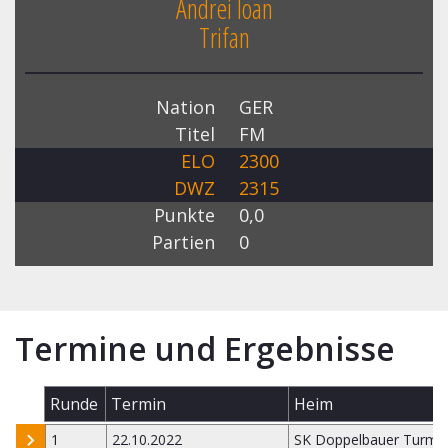
Andrei Ioan
Trifan
Nation
GER
Titel
FM
ELO
2300
DWZ
2315
Punkte
0,0
Partien
0
Termine und Ergebnisse
Runde
Termin
Heim
1
22.10.2022
SK Doppelbauer Turm K