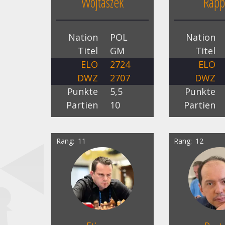
Wojtaszek
Rapp
Nation
POL
Nation
Titel
GM
Titel
ELO
2724
ELO
DWZ
2707
DWZ
Punkte
5,5
Punkte
Partien
10
Partien
Rang
11
Rang
12