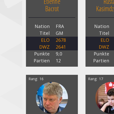
Etienne
Rus
Bacrot
Kasimdz
Nation
FRA
Nation
Titel
GM
Titel
ELO
2678
ELO
DWZ
2641
DWZ
Punkte
9,0
Punkte
Partien
12
Partien
Rang
16
Rang
17