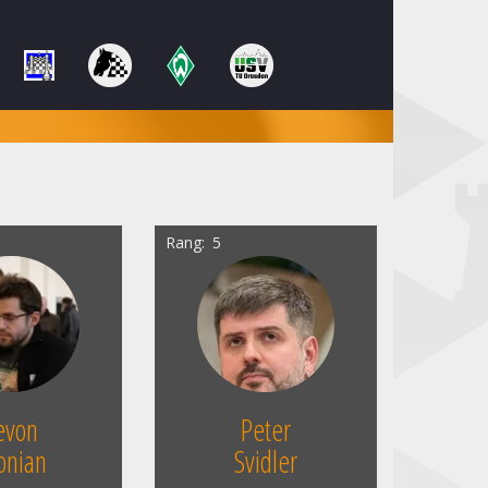
Rang
5
evon
Peter
onian
Svidler