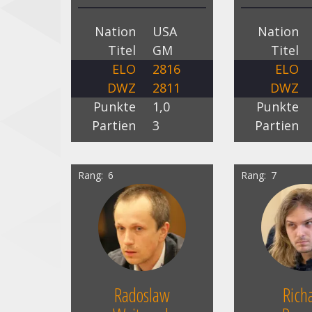
Nation
USA
Nation
Titel
GM
Titel
ELO
2816
ELO
DWZ
2811
DWZ
Punkte
1,0
Punkte
Partien
3
Partien
Rang
6
Rang
7
Radoslaw
Rich