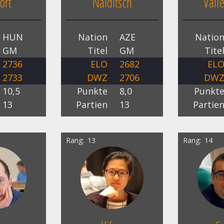
ort
Naiditsch
Vall
HUN
Nation
AZE
Natio
GM
Titel
GM
Tite
2736
ELO
2682
EL
2733
DWZ
2706
DW
10,5
Punkte
8,0
Punkt
13
Partien
13
Partie
Rang
13
Rang
14