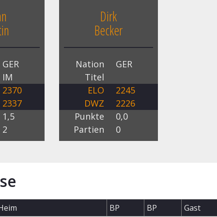
an
Dirk
in
Becker
GER
Nation
GER
IM
Titel
2370
ELO
2245
2337
DWZ
2226
1,5
Punkte
0,0
2
Partien
0
se
Heim
BP
BP
Gast