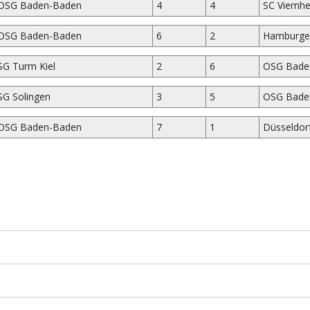
OSG Baden-Baden
4
4
SC Viernh
OSG Baden-Baden
6
2
Hamburge
SG Turm Kiel
2
6
OSG Bade
SG Solingen
3
5
OSG Bade
OSG Baden-Baden
7
1
Düsseldor