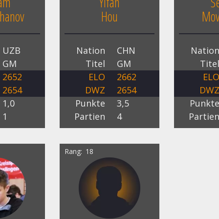
tam
Yifan
S
hanov
Hou
Mov
UZB
Nation
CHN
Natio
GM
Titel
GM
Tite
2652
ELO
2662
EL
2654
DWZ
2654
DW
1,0
Punkte
3,5
Punkt
1
Partien
4
Partie
Rang
18