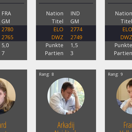
FRA
Nation
IND
Natio
GM
Titel
GM
Tite
2780
ELO
2774
EL
2765
DWZ
2749
DW
5,0
Punkte
1,5
Punkt
7
Partien
3
Partie
Rang
8
Rang
9
ard
Arkadij
Fra