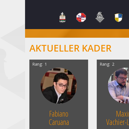
AKTUELLER KADER
Rang
1
Rang
2
Fabiano
Max
Caruana
Vachier-