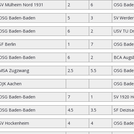
SV Mülheim Nord 1931
2
6
OSG Bade
OSG Baden-Baden
5
3
SV Werde
OSG Baden-Baden
6
2
USV TU D
SF Berlin
1
7
OSG Bade
OSG Baden-Baden
6
2
BCA Augs
MSA Zugzwang
2.5
5.5
OSG Bade
DJK Aachen
OSG Bade
OSG Baden-Baden
7
1
SV 1920 H
OSG Baden-Baden
4.5
3.5
SF Deizisa
SV Hockenheim
4
4
OSG Bade