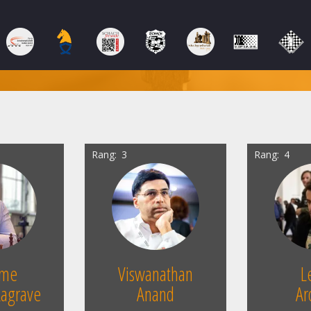
Rang
3
Rang
4
ime
Viswanathan
L
Lagrave
Anand
Ar