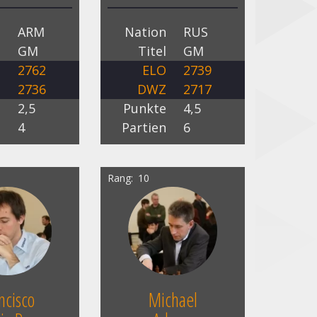
n
ARM
Nation
RUS
l
GM
Titel
GM
O
2762
ELO
2739
Z
2736
DWZ
2717
e
2,5
Punkte
4,5
n
4
Partien
6
Rang
10
ncisco
Michael