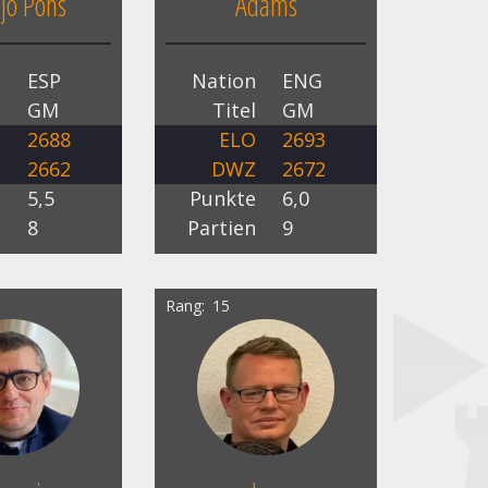
ejo Pons
Adams
n
ESP
Nation
ENG
l
GM
Titel
GM
O
2688
ELO
2693
Z
2662
DWZ
2672
e
5,5
Punkte
6,0
n
8
Partien
9
Rang
15