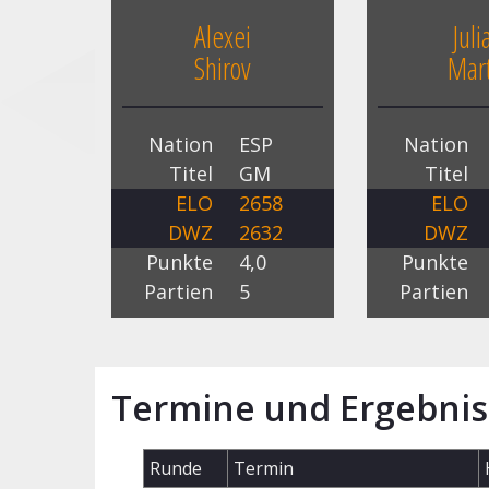
Alexei
Juli
Shirov
Mart
Nation
ESP
Nation
Titel
GM
Titel
ELO
2658
ELO
DWZ
2632
DWZ
Punkte
4,0
Punkte
Partien
5
Partien
Termine und Ergebnis
Runde
Termin