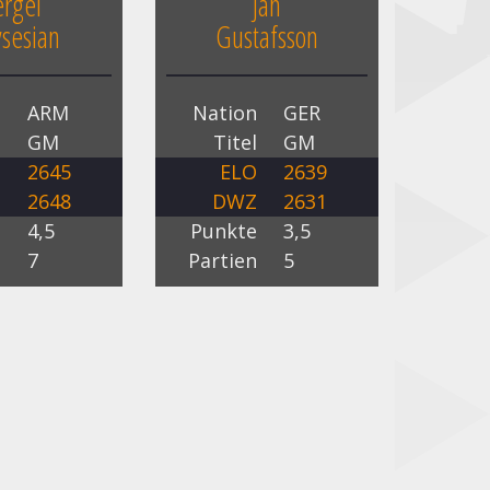
ergei
Jan
sesian
Gustafsson
n
ARM
Nation
GER
l
GM
Titel
GM
O
2645
ELO
2639
Z
2648
DWZ
2631
e
4,5
Punkte
3,5
n
7
Partien
5