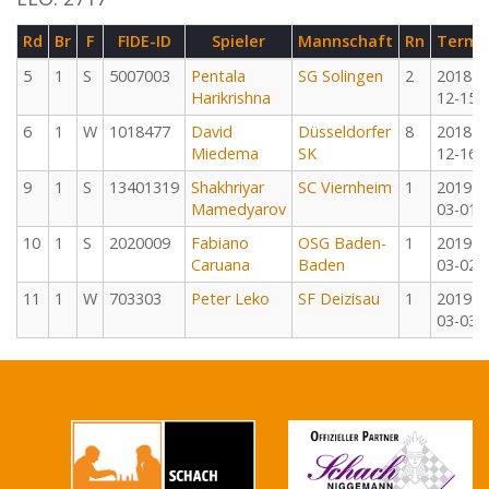
Rd
Br
F
FIDE-ID
Spieler
Mannschaft
Rn
Termi
5
1
S
5007003
Pentala
SG Solingen
2
2018-
Harikrishna
12-15
6
1
W
1018477
David
Düsseldorfer
8
2018-
Miedema
SK
12-16
9
1
S
13401319
Shakhriyar
SC Viernheim
1
2019-
Mamedyarov
03-01
10
1
S
2020009
Fabiano
OSG Baden-
1
2019-
Caruana
Baden
03-02
11
1
W
703303
Peter Leko
SF Deizisau
1
2019-
03-03