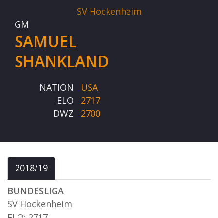
SV Hockenheim
GM
SAMUEL
SHANKLAND
NATION
USA
ELO
2717
DWZ
2700
2018/19
BUNDESLIGA
SV Hockenheim
ELO: 2717