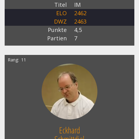
Titel
IM
ELO
2462
DWZ
2463
Punkte
4,5
Partien
7
Rang
11
Eckhard