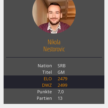
Nikola
Nestorovic
Nation
SRB
Titel
GM
ELO
2479
DWZ
2499
Punkte
7,0
Partien
13