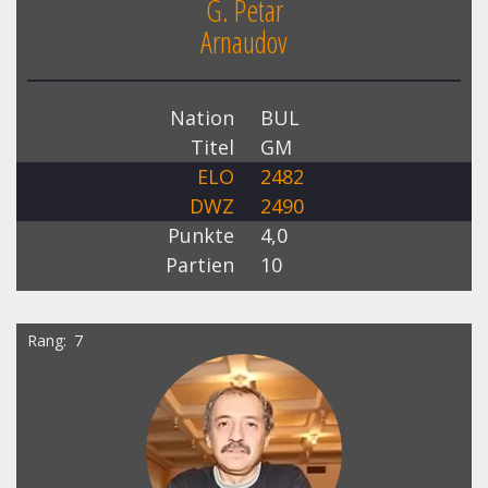
G. Petar
Arnaudov
Nation
BUL
Titel
GM
ELO
2482
DWZ
2490
Punkte
4,0
Partien
10
Rang
7