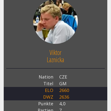
Viktor
Laznicka
Nation
CZE
Titel
GM
ELO
2660
DWZ
2636
Punkte
4,0
Partien
7