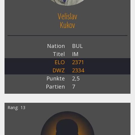
Velislav
Kukov
Nation
BUL
Titel
IM
ELO
2371
DWZ
2334
Punkte
2,5
Partien
7
Rang
13