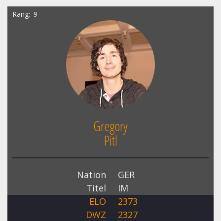
Rang
9
Gregory
Pitl
Nation
GER
Titel
IM
ELO
2373
DWZ
2327